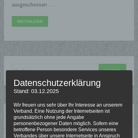
ausgeschossen . . .
BEZIRKSPRINZEN
WEITERLESEN
2026
AUF
SCHEIBE
ERMITTELT
Suchen
nach:
Datenschutzerklärung
Stand: 03.12.2025
Wir freuen uns sehr über Ihr Interesse an unserem
Verband. Eine Nutzung der Internetseiten ist
SCHÜTZENTERMINE
grundsätzlich ohne jede Angabe
personenbezogener Daten möglich. Sofern eine
betroffene Person besondere Services unseres
Verbandes über unsere Internetseite in Anspruch
16. August 2026
13:00
-
20:00