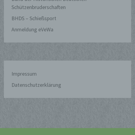
Verantwortlichen verarbeitet werden.
Schützenbruderschaften
BHDS – Schießsport
c) Verarbeitung
Anmeldung eVeWa
Verarbeitung ist jeder mit oder ohne Hilfe
automatisierter Verfahren ausgeführte
Vorgang oder jede solche Vorgangsreihe
im Zusammenhang mit
personenbezogenen Daten wie das
Impressum
Erheben, das Erfassen, die
Organisation, das Ordnen, die
Datenschutzerklärung
Speicherung, die Anpassung oder
Veränderung, das Auslesen, das
Abfragen, die Verwendung, die
Offenlegung durch Übermittlung,
Verbreitung oder eine andere Form der
Bereitstellung, den Abgleich oder die
Verknüpfung, die Einschränkung, das
Löschen oder die Vernichtung.