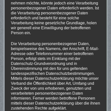
nehmen möchte, könnte jedoch eine Verarbeitung
Bezirksschützenfest
personenbezogener Daten erforderlich werden. Ist
Grieth, 47546 Kalkar-Grieth, Deutschland
die Verarbeitung personenbezogener Daten
erforderlich und besteht für eine solche
Messe
Verarbeitung keine gesetzliche Grundlage, holen
Schützenumzug
wir generell eine Einwilligung der betroffenen
Bezirkskönigsschießen
Person ein.
Bezirksschülerprinzenschießen
Bezirksprinzenschießen
Die Verarbeitung personenbezogener Daten,
Bezirksfahnenschwenken
beispielsweise des Namens, der Anschrift, E-Mail-
Proklamation
Adresse oder Telefonnummer einer betroffenen
Person, erfolgt stets im Einklang mit der
Datenschutz-Grundverordnung und in
23. August 2026
Übereinstimmung mit den für uns geltenden
Landesschützenfest
landesspezifischen Datenschutzbestimmungen.
Kalkar, 47546 Kalkar, Deutschland
Mittels dieser Datenschutzerklärung möchte unser
Verband die Öffentlichkeit über Art, Umfang und
Zweck der von uns erhobenen, genutzten und
2. September 2026
18:00
-
21:00
verarbeiteten personenbezogenen Daten
RWK Altersklasse LG aufgelegt
informieren. Ferner werden betroffene Personen
Dorfgemeinschaftshaus Uedemerbruch (DGHUB),
mittels dieser Datenschutzerklärung über die ihnen
Bohnenstraße 1, 47589 Uedem, Deutschland
zustehenden Rechte aufgeklärt.