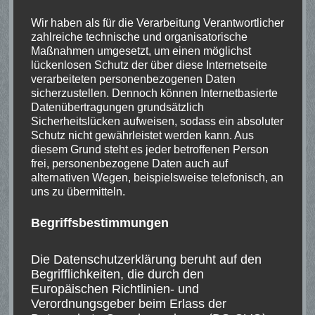
Wir haben als für die Verarbeitung Verantwortlicher
5. September 2026
zahlreiche technische und organisatorische
Bundesmeisterschaft Altersklasse LG (m & w)
Maßnahmen umgesetzt, um einen möglichst
Dr.-Schultz-Straße, 50226 Frechen, Deutschland
lückenlosen Schutz der über diese Internetseite
verarbeiteten personenbezogenen Daten
Alterklasse männlich LG aufgelegt
sicherzustellen. Dennoch können Internetbasierte
Alterklasse weiblich LG aufgelegt
Datenübertragungen grundsätzlich
Sicherheitslücken aufweisen, sodass ein absoluter
Schutz nicht gewährleistet werden kann. Aus
5. September 2026
diesem Grund steht es jeder betroffenen Person
Bundesmeisterschaft Schülerklasse
frei, personenbezogene Daten auch auf
Brüggener Str. 113, 50374 Erftstadt, Deutschland
alternativen Wegen, beispielsweise telefonisch, an
uns zu übermitteln.
Schülerklasse LG stehend
Schülerklasse LG aufgelegt
Begriffsbestimmungen
6. September 2026
Die Datenschutzerklärung beruht auf den
Bundesmeisterschaft Seniorenklasse LG
Begrifflichkeiten, die durch den
Dr.-Schultz-Straße, 50226 Frechen, Deutschland
Europäischen Richtlinien- und
Verordnungsgeber beim Erlass der