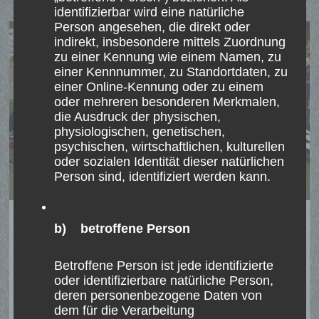
KINDERGARTEN
identifizierbar wird eine natürliche
Person angesehen, die direkt oder
indirekt, insbesondere mittels Zuordnung
zu einer Kennung wie einem Namen, zu
einer Kennnummer, zu Standortdaten, zu
einer Online-Kennung oder zu einem
oder mehreren besonderen Merkmalen,
die Ausdruck der physischen,
physiologischen, genetischen,
psychischen, wirtschaftlichen, kulturellen
oder sozialen Identität dieser natürlichen
Person sind, identifiziert werden kann.
St. Stephanus Gilde verteilt
b) betroffene Person
Nikoläuse im Kindergarten
Betroffene Person ist jede identifizierte
Am 06. Dezember, dem St. Nikolaustag, besuchte
oder identifizierbare natürliche Person,
die St. Stephanus Gilde Kessel …
deren personenbezogene Daten von
dem für die Verarbeitung