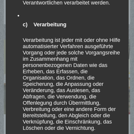
Verantwortlichen verarbeitet werden.
ST.
WEITERLESEN
STEPHANUS
GILDE
VERTEILT
NIKOLÄUSE
IM
c) Verarbeitung
KINDERGARTEN
Verarbeitung ist jeder mit oder ohne Hilfe
automatisierter Verfahren ausgeführte
Vorgang oder jede solche Vorgangsreihe
im Zusammenhang mit
personenbezogenen Daten wie das
Erheben, das Erfassen, die
Organisation, das Ordnen, die
Speicherung, die Anpassung oder
Veränderung, das Auslesen, das
Abfragen, die Verwendung, die
Offenlegung durch Übermittlung,
Verbreitung oder eine andere Form der
Bereitstellung, den Abgleich oder die
Verknüpfung, die Einschränkung, das
Uedemerbrucher spenden für „Café
Löschen oder die Vernichtung.
Konkret“