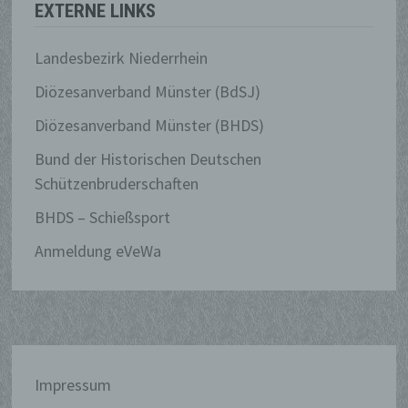
EXTERNE LINKS
Landesbezirk Niederrhein
Name und Anschrift des für die
Diözesanverband Münster (BdSJ)
Verarbeitung Verantwortlichen
Diözesanverband Münster (BHDS)
Verantwortlicher im Sinne der Datenschutz-
Bund der Historischen Deutschen
Grundverordnung, sonstiger in den
Mitgliedstaaten der Europäischen Union
Schützenbruderschaften
geltenden Datenschutzgesetze und anderer
BHDS – Schießsport
Bestimmungen mit datenschutzrechtlichem
Charakter ist die:
Anmeldung eVeWa
Bezirksverband Kleve
Helmut Lintzen
Op de Heij 4
Impressum
47533 Kleve