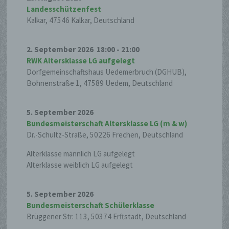
Mitgliedstaaten vorgegeben, so kann der
Landesschützenfest
Verantwortliche beziehungsweise
Kalkar, 47546 Kalkar, Deutschland
können die bestimmten Kriterien seiner
Benennung nach dem Unionsrecht oder
2. September 2026
18:00
-
21:00
dem Recht der Mitgliedstaaten
RWK Altersklasse LG aufgelegt
vorgesehen werden.
Dorfgemeinschaftshaus Uedemerbruch (DGHUB),
Bohnenstraße 1, 47589 Uedem, Deutschland
h) Auftragsverarbeiter
5. September 2026
Bundesmeisterschaft Altersklasse LG (m & w)
Auftragsverarbeiter ist eine natürliche
Dr.-Schultz-Straße, 50226 Frechen, Deutschland
oder juristische Person, Behörde,
Einrichtung oder andere Stelle, die
Alterklasse männlich LG aufgelegt
personenbezogene Daten im Auftrag des
Alterklasse weiblich LG aufgelegt
Verantwortlichen verarbeitet.
5. September 2026
Bundesmeisterschaft Schülerklasse
i) Empfänger
Brüggener Str. 113, 50374 Erftstadt, Deutschland