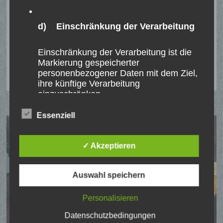
Schützen sagen: „Vielen herzlichen Dank“ Jeder
d) Einschränkung der Verarbeitung
kennt die „Ice Bucket Challenge“-Aktionen für …
Einschränkung der Verarbeitung ist die
UEDEMERBRUCHER
WEITERLESEN
Markierung gespeicherter
SPENDEN
FÜR
personenbezogener Daten mit dem Ziel,
„CAFÉ
ihre künftige Verarbeitung
KONKRET“
einzuschränken.
Essenziell
e) Profiling
✓ Akzeptieren
Profiling ist jede Art der automatisierten
Verarbeitung personenbezogener Daten,
Auswahl speichern
die darin besteht, dass diese
personenbezogenen Daten verwendet
werden, um bestimmte persönliche
Personalisieren
Aspekte, die sich auf eine natürliche
Datenschutzbedingungen
Person beziehen, zu bewerten,