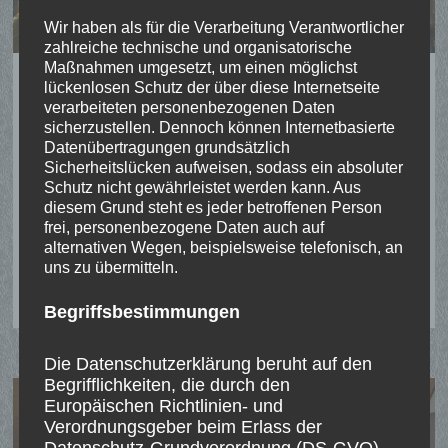
Wir haben als für die Verarbeitung Verantwortlicher
zahlreiche technische und organisatorische
Maßnahmen umgesetzt, um einen möglichst
Bezirksprinzenschießen 2022 in
lückenlosen Schutz der über diese Internetseite
Uedemerbruch
verarbeiteten personenbezogenen Daten
sicherzustellen. Dennoch können Internetbasierte
Datenübertragungen grundsätzlich
Beim Bezirksschüler- und Bezirksprinzenschießen
Sicherheitslücken aufweisen, sodass ein absoluter
auf Scheibe wurden in Uedemerbruch weitere
Schutz nicht gewährleistet werden kann. Aus
Teilnehmer für …
diesem Grund steht es jeder betroffenen Person
frei, personenbezogene Daten auch auf
alternativen Wegen, beispielsweise telefonisch, an
BEZIRKSPRINZENSCHIESSEN 2
WEITERLESEN
uns zu übermitteln.
022 I
N U
EDEMERBRUCH
Begriffsbestimmungen
Die Datenschutzerklärung beruht auf den
Begrifflichkeiten, die durch den
Europäischen Richtlinien- und
Verordnungsgeber beim Erlass der
Datenschutz-Grundverordnung (DS-GVO)