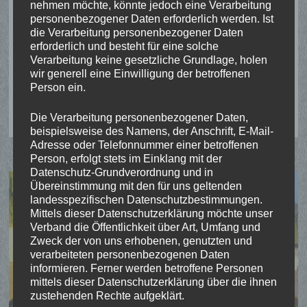
nehmen möchte, könnte jedoch eine Verarbeitung
In Ermke wurde Ronja Adams von der St.
personenbezogener Daten erforderlich werden. Ist
die Verarbeitung personenbezogener Daten
Lambertus Schützenbruderschaft Appeldorn mit
erforderlich und besteht für eine solche
…
Verarbeitung keine gesetzliche Grundlage, holen
wir generell eine Einwilligung der betroffenen
Person ein.
DIÖZESANPRINZESSIN
WEITERLESEN
2022
RONJA
ADAMS
Die Verarbeitung personenbezogener Daten,
beispielsweise des Namens, der Anschrift, E-Mail-
Adresse oder Telefonnummer einer betroffenen
Person, erfolgt stets im Einklang mit der
Datenschutz-Grundverordnung und in
Übereinstimmung mit den für uns geltenden
landesspezifischen Datenschutzbestimmungen.
Mittels dieser Datenschutzerklärung möchte unser
Verband die Öffentlichkeit über Art, Umfang und
Zweck der von uns erhobenen, genutzten und
verarbeiteten personenbezogenen Daten
informieren. Ferner werden betroffene Personen
mittels dieser Datenschutzerklärung über die ihnen
zustehenden Rechte aufgeklärt.