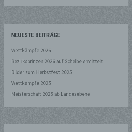
Auftragsverarbeiter und den Personen,
die unter der unmittelbaren
Verantwortung des Verantwortlichen
oder des Auftragsverarbeiters befugt
sind, die personenbezogenen Daten zu
verarbeiten.
NEUESTE BEITRÄGE
Wettkämpfe 2026
k) Einwilligung
Bezirksprinzen 2026 auf Scheibe ermittelt
Einwilligung ist jede von der betroffenen
Bilder zum Herbstfest 2025
Person freiwillig für den bestimmten Fall
in informierter Weise und
Wettkämpfe 2025
unmissverständlich abgegebene
Willensbekundung in Form einer
Meisterschaft 2025 ab Landesebene
Erklärung oder einer sonstigen
eindeutigen bestätigenden Handlung, mit
der die betroffene Person zu verstehen
gibt, dass sie mit der Verarbeitung der
sie betreffenden personenbezogenen
Daten einverstanden ist.