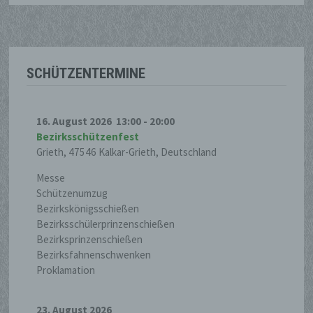
werden und technischen und
organisatorischen Maßnahmen
unterliegen, die gewährleisten, dass die
personenbezogenen Daten nicht einer
identifizierten oder identifizierbaren
SCHÜTZENTERMINE
natürlichen Person zugewiesen werden.
16. August 2026
13:00
-
20:00
g) Verantwortlicher oder für die
Bezirksschützenfest
Verarbeitung Verantwortlicher
Grieth, 47546 Kalkar-Grieth, Deutschland
Messe
Verantwortlicher oder für die
Verarbeitung Verantwortlicher ist die
Schützenumzug
natürliche oder juristische Person,
Bezirkskönigsschießen
Behörde, Einrichtung oder andere Stelle,
Bezirksschülerprinzenschießen
die allein oder gemeinsam mit anderen
Bezirksprinzenschießen
über die Zwecke und Mittel der
Bezirksfahnenschwenken
Verarbeitung von personenbezogenen
Proklamation
Daten entscheidet. Sind die Zwecke und
Mittel dieser Verarbeitung durch das
23. August 2026
Unionsrecht oder das Recht der