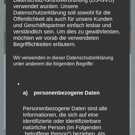
verwendet wurden. Unsere
Datenschutzerklärung soll sowohl für die
Öffentlichkeit als auch für unsere Kunden
und Geschäftspartner einfach lesbar und
verständlich sein. Um dies zu gewährleisten,
möchten wir vorab die verwendeten
Begrifflichkeiten erläutern.
Wir verwenden in dieser Datenschutzerklärung
St. Stephanus Gilde verteilt wieder
unter anderem die folgenden Begriffe:
Nikoläuse im Kindergarten
„Nikolaus, komm in unser Haus“ ist der Name
a) personenbezogene Daten
einer Aktion des Bundes …
ST.
Personenbezogene Daten sind alle
WEITERLESEN
STEPHANUS
Informationen, die sich auf eine
GILDE
VERTEILT
identifizierte oder identifizierbare
WIEDER
natürliche Person (im Folgenden
NIKOLÄUSE
IM
„betroffene Person") beziehen. Als