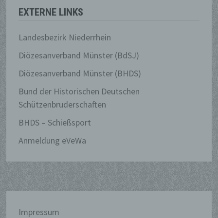
oder identifizierbare natürliche Person,
EXTERNE LINKS
deren personenbezogene Daten von
dem für die Verarbeitung
Landesbezirk Niederrhein
Verantwortlichen verarbeitet werden.
Diözesanverband Münster (BdSJ)
Diözesanverband Münster (BHDS)
c) Verarbeitung
Bund der Historischen Deutschen
Verarbeitung ist jeder mit oder ohne Hilfe
Schützenbruderschaften
automatisierter Verfahren ausgeführte
Vorgang oder jede solche Vorgangsreihe
BHDS – Schießsport
im Zusammenhang mit
Anmeldung eVeWa
personenbezogenen Daten wie das
Erheben, das Erfassen, die
Organisation, das Ordnen, die
Speicherung, die Anpassung oder
Veränderung, das Auslesen, das
Abfragen, die Verwendung, die
Offenlegung durch Übermittlung,
Impressum
Verbreitung oder eine andere Form der