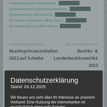
Ordonnanzgewehr offene Klasse
Herunterladen
Ordonnanzgewehr geschlossene Klasse
Herunterladen
KK-Sportpistole offene Klasse
Herunterladen
GK Pistole Zentralfeuer offene Klasse
Herunterladen
GK Standardpistole offene Klasse
Herunterladen
Beitragsnavigation
Vorheriger
Näch
VORHERIGER BEITRAG
NÄCHSTER BEITRAG
Beitrag:
Beitr
Bezirksprinzenschießen
Bezirks- &
2023 auf Scheibe
Landesbezirkswettkämpf
2023
Datenschutzerklärung
Stand: 03.12.2025
Wir freuen uns sehr über Ihr Interesse an unserem
Suchen
Verband. Eine Nutzung der Internetseiten ist
nach:
grundsätzlich ohne jede Angabe