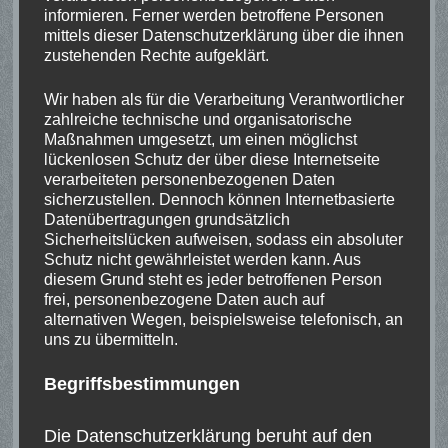
23. August 2026
informieren. Ferner werden betroffene Personen
Landesschützenfest
mittels dieser Datenschutzerklärung über die ihnen
Kalkar, 47546 Kalkar, Deutschland
zustehenden Rechte aufgeklärt.
Wir haben als für die Verarbeitung Verantwortlicher
2. September 2026
18:00
-
21:00
zahlreiche technische und organisatorische
RWK Altersklasse LG aufgelegt
Maßnahmen umgesetzt, um einen möglichst
Dorfgemeinschaftshaus Uedemerbruch (DGHUB),
lückenlosen Schutz der über diese Internetseite
Bohnenstraße 1, 47589 Uedem, Deutschland
verarbeiteten personenbezogenen Daten
sicherzustellen. Dennoch können Internetbasierte
Datenübertragungen grundsätzlich
5. September 2026
Sicherheitslücken aufweisen, sodass ein absoluter
Bundesmeisterschaft Altersklasse LG (m & w)
Schutz nicht gewährleistet werden kann. Aus
Dr.-Schultz-Straße, 50226 Frechen, Deutschland
diesem Grund steht es jeder betroffenen Person
frei, personenbezogene Daten auch auf
Alterklasse männlich LG aufgelegt
alternativen Wegen, beispielsweise telefonisch, an
Alterklasse weiblich LG aufgelegt
uns zu übermitteln.
Begriffsbestimmungen
5. September 2026
Bundesmeisterschaft Schülerklasse
Die Datenschutzerklärung beruht auf den
Brüggener Str. 113, 50374 Erftstadt, Deutschland