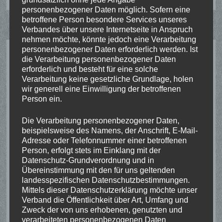
personenbezogener Daten möglich. Sofern eine
betroffene Person besondere Services unseres
Verbandes über unsere Internetseite in Anspruch
nehmen möchte, könnte jedoch eine Verarbeitung
personenbezogener Daten erforderlich werden. Ist
SCHÜTZENTERMINE
die Verarbeitung personenbezogener Daten
erforderlich und besteht für eine solche
Verarbeitung keine gesetzliche Grundlage, holen
wir generell eine Einwilligung der betroffenen
16. August 2026
13:00
-
20:00
Person ein.
Bezirksschützenfest
Grieth, 47546 Kalkar-Grieth, Deutschland
Die Verarbeitung personenbezogener Daten,
beispielsweise des Namens, der Anschrift, E-Mail-
Messe
Adresse oder Telefonnummer einer betroffenen
Schützenumzug
Person, erfolgt stets im Einklang mit der
Bezirkskönigsschießen
Datenschutz-Grundverordnung und in
Bezirksschülerprinzenschießen
Übereinstimmung mit den für uns geltenden
Bezirksprinzenschießen
landesspezifischen Datenschutzbestimmungen.
Bezirksfahnenschwenken
Mittels dieser Datenschutzerklärung möchte unser
Proklamation
Verband die Öffentlichkeit über Art, Umfang und
Zweck der von uns erhobenen, genutzten und
verarbeiteten personenbezogenen Daten